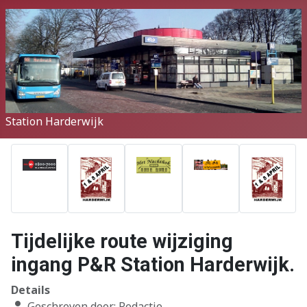
Station Harderwijk
Tijdelijke route wijziging
ingang P&R Station Harderwijk.
Details
Geschreven door:
Redactie