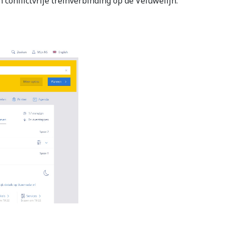
 conflictvrije treinverbinding op de Veluwelijn.