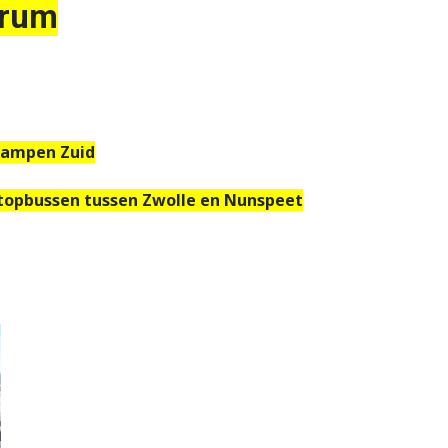
ru
m
 Kampen Zuid
 stopbussen tussen Zwolle en Nunspeet