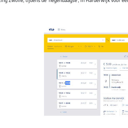
ing Zwolle, tijdens de ‘negendaagse’, in Harderwijk voor een