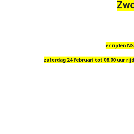
Zwo
er rijden N
zaterdag 24 februari tot 08.00 uur r